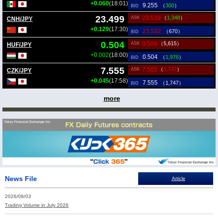
+0.060
(18:01)
9.255
（
300
）
BID
23.499
23.539
（
1,348
）
ASK
CNH/JPY
+0.129
(17:30)
23.532
（670）
BID
0.504
0.506
（5,615）
ASK
HUF/JPY
+0.002
(18:00)
0.504
（
1,976
）
BID
7.555
7.565
（
1,747
）
ASK
CZK/JPY
+0.045
(17:58)
7.555
（1,747）
BID
more
News File
Article
2026/08/03
Trading Volume in July 2026