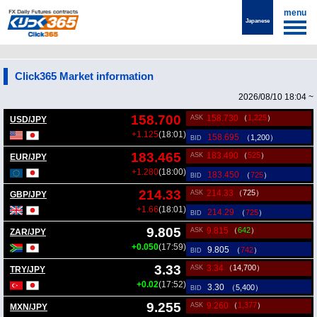
menu
Japanese
Click365 Market information
2026/08/10 18:04 ~
158.700
158.730
（
1,225
）
ASK
USD/JPY
+1.125
(18:01)
158.695
（1,200）
BID
183.465
183.490
（
525
）
ASK
EUR/JPY
+1.280
(18:00)
183.450
（
725
）
BID
214.33
214.33
（725）
ASK
GBP/JPY
+1.66
(18:01)
214.29
（
725
）
BID
9.805
9.815
（
642
）
ASK
ZAR/JPY
+0.050
(17:59)
9.805
（
742
）
BID
3.33
3.34
（14,700）
ASK
TRY/JPY
+0.02
(17:52)
3.30
（5,400）
BID
9.255
9.260
（
1,377
）
ASK
MXN/JPY