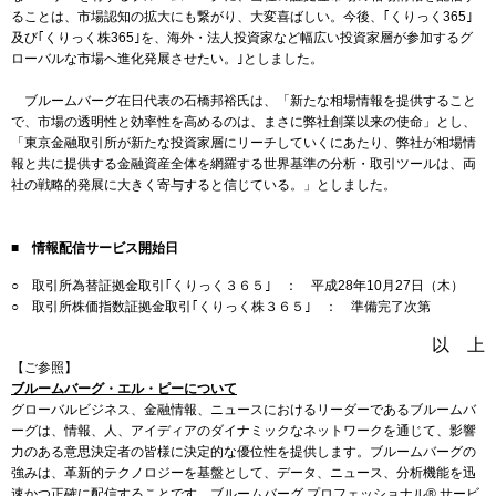
ることは、市場認知の拡大にも繋がり、大変喜ばしい。今後、｢くりっく365｣
及び｢くりっく株365｣を、海外・法人投資家など幅広い投資家層が参加するグ
ローバルな市場へ進化発展させたい。｣としました。
ブルームバーグ在日代表の石橋邦裕氏は、「新たな相場情報を提供すること
で、市場の透明性と効率性を高めるのは、まさに弊社創業以来の使命」とし、
「東京金融取引所が新たな投資家層にリーチしていくにあたり、弊社が相場情
報と共に提供する金融資産全体を網羅する世界基準の分析・取引ツールは、両
社の戦略的発展に大きく寄与すると信じている。」としました。
■ 情報配信サービス開始日
○ 取引所為替証拠金取引｢くりっく３６５｣ ： 平成28年10月27日（木）
○ 取引所株価指数証拠金取引｢くりっく株３６５｣ ： 準備完了次第
以 上
【ご参照】
ブルームバーグ・エル・ピーについて
グローバルビジネス、金融情報、ニュースにおけるリーダーであるブルームバ
ーグは、情報、人、アイディアのダイナミックなネットワークを通じて、影響
力のある意思決定者の皆様に決定的な優位性を提供します。ブルームバーグの
強みは、革新的テクノロジーを基盤として、データ、ニュース、分析機能を迅
速かつ正確に配信することです。ブルームバーグ プロフェッショナル® サービ