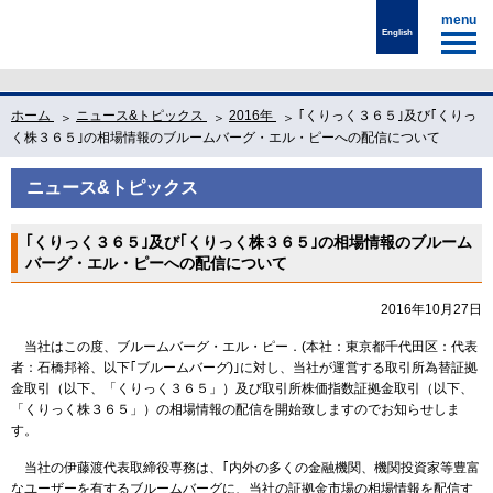
menu
English
ホーム
ニュース&トピックス
2016年
｢くりっく３６５｣及び｢くりっ
く株３６５｣の相場情報のブルームバーグ・エル・ピーへの配信について
ニュース&トピックス
｢くりっく３６５｣及び｢くりっく株３６５｣の相場情報のブルーム
バーグ・エル・ピーへの配信について
2016年10月27日
当社はこの度、ブルームバーグ・エル・ピー．(本社：東京都千代田区：代表
者：石橋邦裕、以下｢ブルームバーグ)｣に対し、当社が運営する取引所為替証拠
金取引（以下、「くりっく３６５」）及び取引所株価指数証拠金取引（以下、
「くりっく株３６５」）の相場情報の配信を開始致しますのでお知らせしま
す。
当社の伊藤渡代表取締役専務は、｢内外の多くの金融機関、機関投資家等豊富
なユーザーを有するブルームバーグに、当社の証拠金市場の相場情報を配信す