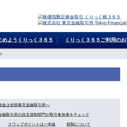
じめようくりっく３６５
くりっく３６５ご利用のお
ット
拠金は全額東京金融取引所へ
金融取引所の自主規制部門が取引参加者をチェック
スワップポイントは一本値
税制について