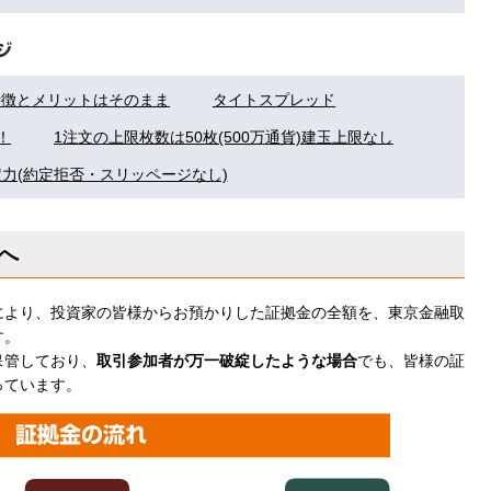
特徴とメリットはそのまま
タイトスプレッド
！
1注文の上限枚数は50枚(500万通貨)建玉上限なし
力(約定拒否・スリッページなし)
へ
により、投資家の皆様からお預かりした証拠金の全額を、東京金融取
す。
保管しており、
取引参加者が万一破綻したような場合
でも、皆様の証
っています。