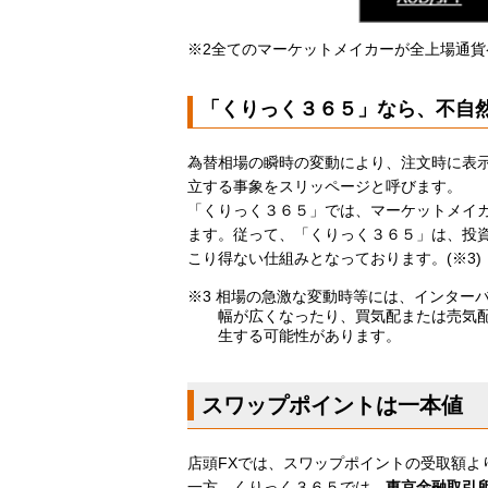
※2全てのマーケットメイカーが全上場通
「くりっく３６５」なら、不自
為替相場の瞬時の変動により、注文時に表
立する事象をスリッページと呼びます。
「くりっく３６５」では、マーケットメイ
ます。従って、「くりっく３６５」は、投
こり得ない仕組みとなっております。(※3)
※3 相場の急激な変動時等には、インター
幅が広くなったり、買気配または売気
生する可能性があります。
スワップポイントは一本値
店頭FXでは、スワップポイントの受取額よ
一方、くりっく３６５では、
東京金融取引