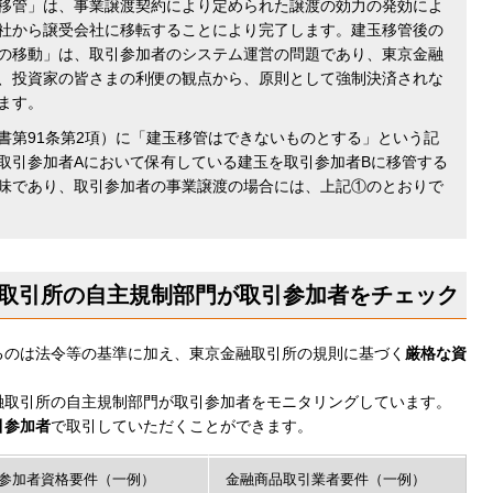
移管」は、事業譲渡契約により定められた譲渡の効力の発効によ
社から譲受会社に移転することにより完了します。建玉移管後の
の移動」は、取引参加者のシステム運営の問題であり、東京金融
、投資家の皆さまの利便の観点から、原則として強制決済されな
ます。
書第91条第2項）に「建玉移管はできないものとする」という記
取引参加者Aにおいて保有している建玉を取引参加者Bに移管する
味であり、取引参加者の事業譲渡の場合には、上記①のとおりで
取引所の自主規制部門が取引参加者をチェック
るのは法令等の基準に加え、東京金融取引所の規則に基づく
厳格な資
融取引所の自主規制部門が取引参加者をモニタリングしています。
引参加者
で取引していただくことができます。
参加者資格要件（一例）
金融商品取引業者要件（一例）