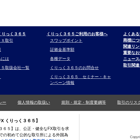
くりっく３６５
くりっく３６５ご利用のお客様へ
よくある
商標につ
ＦＸ取引
スワップポイント
関連リン
報
証拠金基準額
重要なお
るには
各種データ
ニュース
取引関連
６５取扱会社一覧
くりっく３６５のお問合せ
リ
くりっく３６５ セミナー・キャ
ンペーン情報
シー
個人情報の取扱い
規則・規定・制度要綱等
取引のリス
X くりっく３６５】
く３６５】は、公正・健全なFX取引を求
での初めて公的な取引所による外国為
Copyri