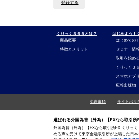
登録する
くりっく３６５とは？
はじめよう！
商品概要
はじめての
特徴とメリット
セミナー情
取引を始め
くりっく３
スマホアプ
広報出版物
免責事項
サイトポリ
選ばれる外国為替（外為）【FXなら取引所F
外国為替（外為）【FXなら取引所FX くりっ
める声を受けて東京金融取引所が上場した日本