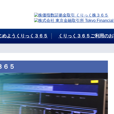
じめようくりっく３６５
くりっく３６５ご利用のお
３６５