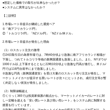
●想定した価格での取引が出来なかったが？
●システムに異常はなかったか？
【ご説明】
1.市場レート非提示が継続した通貨ペア
①「南アフリカランド/円」
②「トルコリラ/円」「NZドル/円」「NZドル/米ドル」
2.市場レート非提示が発生した理由
（1）ロスカット注文の激増
①24日取引日の為替市場では、7時40分頃より急激に南アフリカランド相場が
下落し、つれてトルコリラ等他の新興国通貨も急落しました。また、NYダウが
1000ドル以 上下落するとともに22時10分頃より急激な円高が進行し、米ドル/
円では116円台前半にまで急落しました。
②急激な円高（新興国通貨安）を受け大量のロスカット売り注文が発生し、マ
ーケッ トメイカーが提示する買いレートが次々にヒットされ、成行注文等が暫
く約定しな い状況が発生しました。
（2）制限値幅超え
①くりっく365では投資家保護の観点から、マーケットメイカーのレートに対
し一定幅を超える「安い買レート及び高い売レート」をシステム的に制限する
措置を行って います。
②急激な相場変動により、マーケットメイカーの提示スプレッドが広がり、上