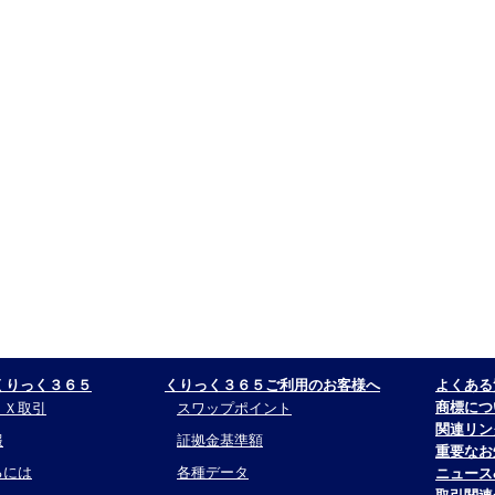
くりっく３６５
くりっく３６５ご利用のお客様へ
よくある
商標につ
ＦＸ取引
スワップポイント
関連リン
報
証拠金基準額
重要なお
るには
各種データ
ニュース