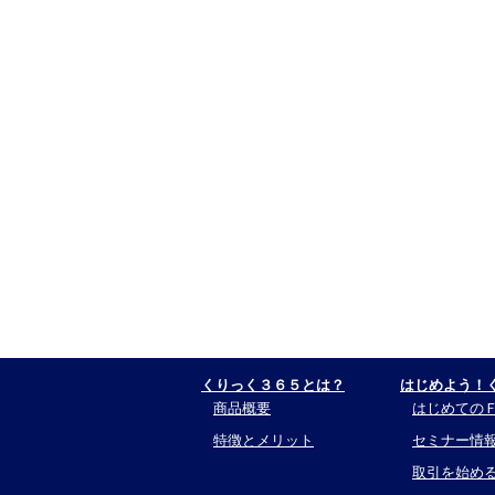
くりっく３６５とは？
はじめよう！
商品概要
はじめての
特徴とメリット
セミナー情
取引を始め