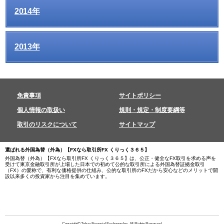
2014年
2013年
免責事項
サイトポリシー
個人情報の取扱い
規則・規定・制度要綱等
取引のリスクについて
サイトマップ
選ばれる外国為替（外為）【FXなら取引所FX くりっく３６５】
外国為替（外為）【FXなら取引所FX くりっく３６５】は、公正・健全なFX取引を求める声を
受けて東京金融取引所が上場した日本での初めて公的な取引所による外国為替証拠金取引
（FX）の愛称で、
有利な価格提供の仕組み、公的な取引所のFXだから安心
などのメリットで開
設以来多くの投資家から注目を集めています。
Copyright© Tokyo Financial Exchange Inc. All Rights Reserved.