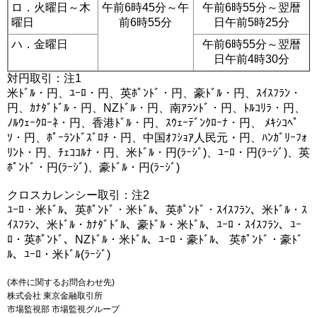
ロ．火曜日～木
午前6時45分～午
午前6時55分～翌暦
曜日
前6時55分
日午前5時25分
ハ．金曜日
午前6時55分～翌暦
日午前4時30分
対円取引：注1
米ﾄﾞﾙ・円、ﾕｰﾛ・円、英ﾎﾟﾝﾄﾞ・円、豪ﾄﾞﾙ・円、ｽｲｽﾌﾗﾝ・
円、ｶﾅﾀﾞﾄﾞﾙ・円、NZﾄﾞﾙ・円、南ｱﾗﾝﾄﾞ・円、ﾄﾙｺﾘﾗ・円、
ﾉﾙｳｪｰｸﾛｰﾈ・円、香港ﾄﾞﾙ・円、ｽｳｪｰﾃﾞﾝｸﾛｰﾅ・円、 ﾒｷｼｺﾍﾟ
ｿ・円、ﾎﾟｰﾗﾝﾄﾞｽﾞﾛﾁ・円、中国ｵﾌｼｮｱ人民元・円、ﾊﾝｶﾞﾘｰﾌｫ
ﾘﾝﾄ・円、ﾁｪｺｺﾙﾅ・円、米ﾄﾞﾙ・円(ﾗｰｼﾞ)、ﾕｰﾛ・円(ﾗｰｼﾞ)、英
ﾎﾟﾝﾄﾞ・円(ﾗｰｼﾞ)、豪ﾄﾞﾙ・円(ﾗｰｼﾞ)
クロスカレンシー取引：注2
ﾕｰﾛ・米ﾄﾞﾙ、英ﾎﾟﾝﾄﾞ・米ﾄﾞﾙ、英ﾎﾟﾝﾄﾞ・ｽｲｽﾌﾗﾝ、米ﾄﾞﾙ・ｽ
ｲｽﾌﾗﾝ、米ﾄﾞﾙ・ｶﾅﾀﾞﾄﾞﾙ、豪ﾄﾞﾙ・米ﾄﾞﾙ、ﾕｰﾛ・ｽｲｽﾌﾗﾝ、ﾕｰ
ﾛ・英ﾎﾟﾝﾄﾞ、NZﾄﾞﾙ・米ﾄﾞﾙ、ﾕｰﾛ・豪ﾄﾞﾙ、 英ﾎﾟﾝﾄﾞ・豪ﾄﾞ
ﾙ、ﾕｰﾛ・米ﾄﾞﾙ(ﾗｰｼﾞ)
(本件に関するお問合わせ先)
株式会社 東京金融取引所
市場監視部 市場監視グループ