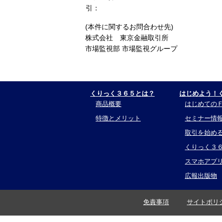
引：
(本件に関するお問合わせ先)
株式会社 東京金融取引所
市場監視部 市場監視グループ
くりっく３６５とは？
はじめよう！
商品概要
はじめての
特徴とメリット
セミナー情
取引を始め
くりっく３
スマホアプ
広報出版物
免責事項
サイトポリ