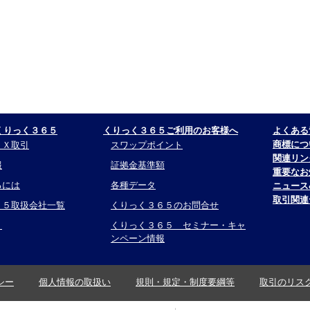
くりっく３６５
くりっく３６５ご利用のお客様へ
よくある
商標につ
ＦＸ取引
スワップポイント
関連リン
報
証拠金基準額
重要なお
るには
各種データ
ニュース
取引関連
６５取扱会社一覧
くりっく３６５のお問合せ
リ
くりっく３６５ セミナー・キャ
ンペーン情報
シー
個人情報の取扱い
規則・規定・制度要綱等
取引のリス