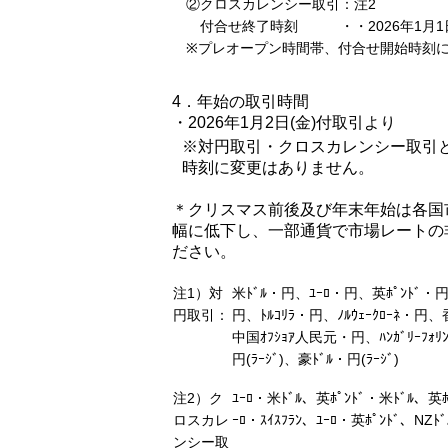
②クロスカレンシー取引：注2
付合せ終了時刻 ・・2026年1月1日
※プレオープン時間帯、付合せ開始時刻に
4．年始の取引時間
・2026年1月2日(金)付取引より
※対円取引・クロスカレンシー取引
時刻に変更はありません。
＊クリスマス前後及び年末年始は各国
幅に低下し、一部通貨で市場レートの
ださい。
注1）対
米ﾄﾞﾙ・円、ﾕｰﾛ・円、英ﾎﾟﾝﾄﾞ・円
円取引：
円、ﾄﾙｺﾘﾗ・円、ﾉﾙｳｪｰｸﾛｰﾈ・円、香
中国ｵﾌｼｮｱ人民元・円、ﾊﾝｶﾞﾘｰﾌｫﾘﾝ
円(ﾗｰｼﾞ)、豪ﾄﾞﾙ・円(ﾗｰｼﾞ)
注2）ク
ﾕｰﾛ・米ﾄﾞﾙ、英ﾎﾟﾝﾄﾞ・米ﾄﾞﾙ、英ﾎﾟ
ロスカレ
ｰﾛ・ｽｲｽﾌﾗﾝ、ﾕｰﾛ・英ﾎﾟﾝﾄﾞ、NZﾄ
ンシー取