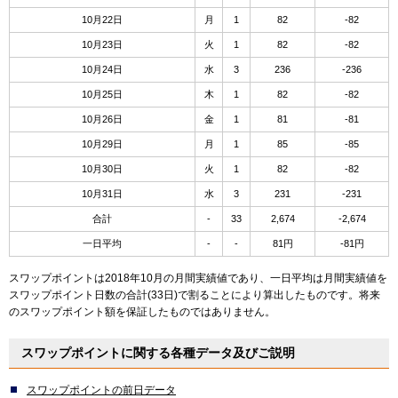
10月22日
月
1
82
-82
10月23日
火
1
82
-82
10月24日
水
3
236
-236
10月25日
木
1
82
-82
10月26日
金
1
81
-81
10月29日
月
1
85
-85
10月30日
火
1
82
-82
10月31日
水
3
231
-231
合計
-
33
2,674
-2,674
一日平均
-
-
81円
-81円
スワップポイントは2018年10月の月間実績値であり、一日平均は月間実績値を
スワップポイント日数の合計(33日)で割ることにより算出したものです。将来
のスワップポイント額を保証したものではありません。
スワップポイントに関する各種データ及びご説明
スワップポイントの前日データ