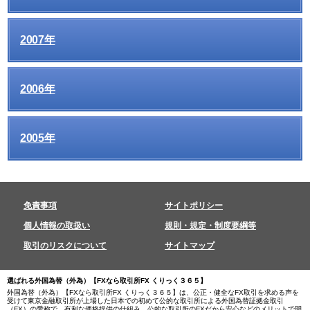
2007年
2006年
2005年
免責事項
サイトポリシー
個人情報の取扱い
規則・規定・制度要綱等
取引のリスクについて
サイトマップ
選ばれる外国為替（外為）【FXなら取引所FX くりっく３６５】
外国為替（外為）【FXなら取引所FX くりっく３６５】は、公正・健全なFX取引を求める声を
受けて東京金融取引所が上場した日本での初めて公的な取引所による外国為替証拠金取引
（FX）の愛称で、
有利な価格提供の仕組み、公的な取引所のFXだから安心
などのメリットで開