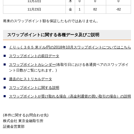
11月22日
木
0
0
0
11月23日
金
1
82
-82
将来のスワップポイント額を保証したものではありません。
スワップポイントに関する各種データ及びご説明
くりっく３６５ 米ドル/円の2018年10月スワップポイントについてはこちら
スワップポイントの前日データ
スワップポイントカレンダー
(各取引日における各通貨ペアのスワップポイ
ント日数がご覧になれます。)
過去のヒストリカルデータ
スワップポイントに関する説明
スワップポイントが受け取れる場合（高金利通貨の買い取引の場合）の説明
(本件に関するお問合わせ先)
株式会社 東京金融取引所
証拠金営業部